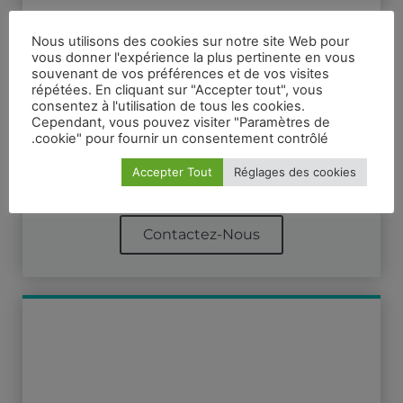
Nous utilisons des cookies sur notre site Web pour
vous donner l'expérience la plus pertinente en vous
souvenant de vos préférences et de vos visites
répétées. En cliquant sur "Accepter tout", vous
Fontaine Aquavision
consentez à l'utilisation de tous les cookies.
Cependant, vous pouvez visiter "Paramètres de
De part son design fin et élégant elle
cookie" pour fournir un consentement contrôlé.
sera parfaite pour les restaurants, les
hôtels, les salles de sport, les spas et
Accepter Tout
Réglages des cookies
les entreprises de taille moyenne.
Contactez-Nous